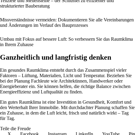
Teilziele und Meilensteine – der Schlüssel zu effizienter und
strukturierter Bauberatung
Missverständnisse vermeiden: Dokumentieren Sie alle Vereinbarungen
und Änderungen im Verlauf des Bauprozesses
Umbau mit Fokus auf bessere Luft: So verbessern Sie das Raumklima
in Ihrem Zuhause
Ganzheitlich und langfristig denken
Ein gesundes Raumklima entsteht durch das Zusammenspiel vieler
Faktoren – Lüftung, Materialien, Licht und Temperatur. Beziehen Sie
bei der Planung Fachleute wie Architektinnen, Handwerker oder
Energieberater ein. Sie können helfen, die richtige Balance zwischen
Energieeffizienz und Luftqualität zu finden.
Ein gutes Raumklima ist eine Investition in Gesundheit, Komfort und
den Werterhalt Ihrer Immobilie. Mit durchdachter Planung schaffen Sie
ein Zuhause, in dem die Luft leicht, frisch und natürlich wirkt – Tag
für Tag.
Teile die Freude
X
Facebook
Instagram
LinkedIn
YouTube
Pin