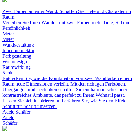
Zwei Farben an einer Wand: Schaffen Sie Tiefe und Charakter im
Raum
Verleihen Sie Ihren Wänden mit zwei Farben mehr Tiefe, Stil und
Persönlichkeit
Meter
Meter
Wandgestaltung
Innenarchitektur
Farbgestaltung
Wohndesign
Raumwirkung
5 min
Entdecken Sie, wie die Kombination von zwei Wandfarben einem
Raum neue Dimensionen verleiht. Mit den richtigen Farbtönen,
Übergängen und Techniken schaffen Sie ein harmonisches oder
kontrastreiches Ambiente, das perfekt zu Ihrem Wohnstil passt.
Lassen Sie sich inspirieren und erfahren Sie, wie Sie den Effekt
Schritt für Schritt umsetzen.
Adele Schäfer
Adele
Schäfer