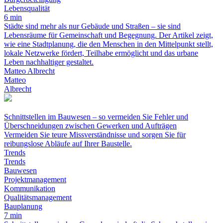
Lebensqualität
6 min
Städte sind mehr als nur Gebäude und Straßen – sie sind
Lebensräume für Gemeinschaft und Begegnung. Der Artikel zeigt,
wie eine Stadtplanung, die den Menschen in den Mittelpunkt stellt,
lokale Netzwerke fördert, Teilhabe ermöglicht und das urbane
Leben nachhaltiger gestaltet.
Matteo Albrecht
Matteo
Albrecht
Schnittstellen im Bauwesen – so vermeiden Sie Fehler und
Überschneidungen zwischen Gewerken und Aufträgen
Vermeiden Sie teure Missverständnisse und sorgen Sie für
reibungslose Abläufe auf Ihrer Baustelle.
Trends
Trends
Bauwesen
Projektmanagement
Kommunikation
Qualitätsmanagement
Bauplanung
7 min