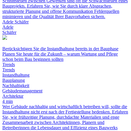
Schnittstellen zwischen Gewerken sind oft die Schwachstellen eines
Bauprojekts. Erfahren Sie, wie Sie durch klare Absprachen,
strukturierte Planung und offene Kommunikation Fehlerquellen
minimieren und die Qualität Ihrer Bauvorhaben sichern.
Adele Schäfer
Adele
Schäfer
Berücksichtigen Sie die Instandhaltung bereits in der Bauphase
Planen Sie heute für die Zukunft – warum Wartung und Pflege
schon beim Bau beginnen sollten
Trends
Trends
Instandhaltung
Bauplanung
Nachhaltigkeit
Gebäudemanagement
Architektur
4 min
Wer Gebäude nachhaltig und wirtschaftlich betreiben will, sollte die
Instandhaltung nicht erst nach der Fertigstellung bedenken. Erfahren
Sie, wie frühzeitige Planung, durchdachte Materialien und enge
Zusammenarbeit zwischen Architektinnen, Planern und
Betreiberinnen die Lebensdauer und Effizienz eines Bauwerks